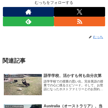
むっちをフォローする
むっち
関連記事
語学学校、活かすも何も自分次第
わたしのAustralia
語学学校での授業の思い出。完全英語の授
業での心に残るエピソード。そして、お世
話になったホストファミリーとのお別れ。
ワーホリの序章の終わりです。
Australia（オーストラリア）、当
わたしのAustralia