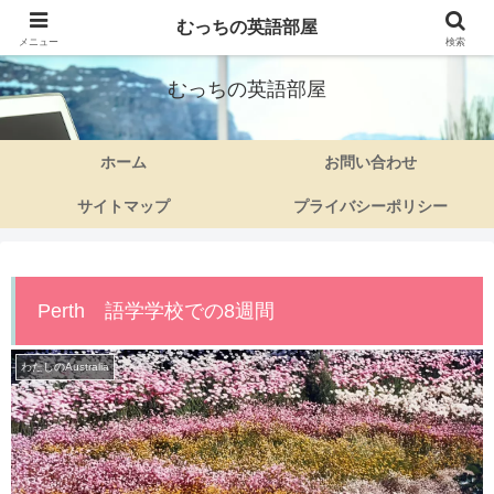
むっちの英語部屋
50代ママさんの英語旅
メニュー
検索
むっちの英語部屋
ホーム
お問い合わせ
サイトマップ
プライバシーポリシー
Perth 語学学校での8週間
わたしのAustralia