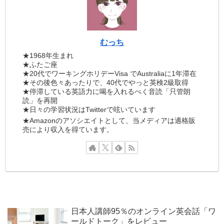
むっち
★1968年生まれ
★ふたご座
★20代でワーキングホリデーVisa でAustraliaに1年滞在
★その後色々あったりで、40代でやっと英検2級取得
★停滞している英語力に喝を入れるべく音読「只管朗
読」を再開
★日々の学習状況はTwitterで呟いています
★Amazonのアソシエイトとして、当メディアは適格販
売により収入を得ています。
日本人講師95％のオンライン英会話「ワ
ールドトーク」をレビュー