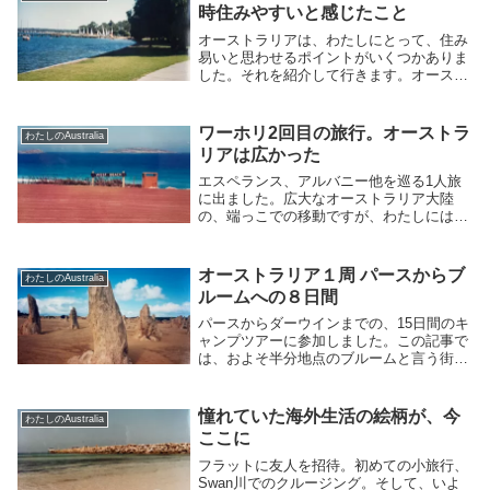
時住みやすいと感じたこと
オーストラリアは、わたしにとって、住み
易いと思わせるポイントがいくつかありま
した。それを紹介して行きます。オースト
ラリアは大きな大陸の国で、島国の日本と
は、多くの点で違いがあります。それでも
なお、心地良かったのは何故か、探りま
ワーホリ2回目の旅行。オーストラ
わたしのAustralia
す。
リアは広かった
エスペランス、アルバニー他を巡る1人旅
に出ました。広大なオーストラリア大陸
の、端っこでの移動ですが、わたしには初
めての大移動でした。大自然と、人との出
会い、これだからやっぱり旅は良い！冬に
入る前の、鮮やかなオーストラリアの色彩
オーストラリア１周 パースからブ
わたしのAustralia
を堪能しました。
ルームへの８日間
パースからダーウインまでの、15日間のキ
ャンプツアーに参加しました。この記事で
は、およそ半分地点のブルームと言う街ま
での様子を紹介します。ブルームは日本人
にゆかりのある街です。その歴史に触れる
と、日本人としての誇りを感じる事が出来
憧れていた海外生活の絵柄が、今
わたしのAustralia
ます。
ここに
フラットに友人を招待。初めての小旅行、
Swan川でのクルージング。そして、いよ