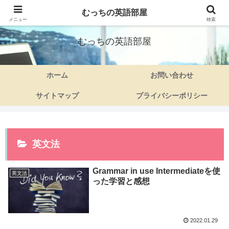
むっちの英語部屋
50代ママさんの英語旅
メニュー
検索
むっちの英語部屋
ホーム
お問い合わせ
サイトマップ
プライバシーポリシー
英文法
Grammar in use Intermediateを使
英文法
った学習と感想
2022.01.29