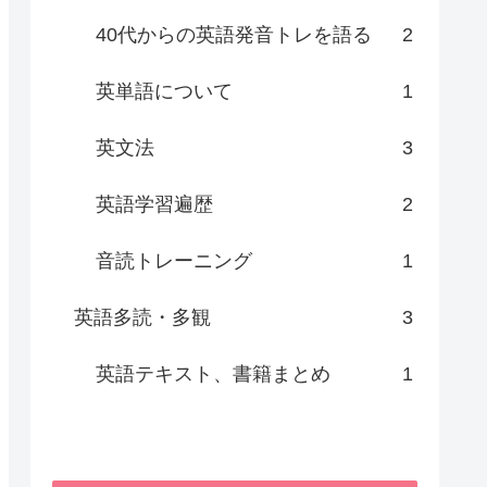
40代からの英語発音トレを語る
2
英単語について
1
英文法
3
英語学習遍歴
2
音読トレーニング
1
英語多読・多観
3
英語テキスト、書籍まとめ
1