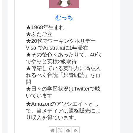
むっち
★1968年生まれ
★ふたご座
★20代でワーキングホリデー
Visa でAustraliaに1年滞在
★その後色々あったりで、40代
でやっと英検2級取得
★停滞している英語力に喝を入
れるべく音読「只管朗読」を再
開
★日々の学習状況はTwitterで呟
いています
★Amazonのアソシエイトとし
て、当メディアは適格販売によ
り収入を得ています。