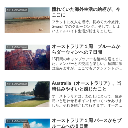
憧れていた海外生活の絵柄が、今
わたしのAustralia
ここに
フラットに友人を招待。初めての小旅行、
Swan川でのクルージング。そして、いよ
いよアルバイト生活が始まりました。
オーストラリア１周 ブルームか
わたしのAustralia
らダーウィンへの７日間
15日間のキャンプツアーも後半を迎えまし
た。メンバーとの交流も楽しい。順調に旅
は進みますが、ここでもアクシデントがあ
りました。それも笑い話の思い出です。オ
ーストラリアの広大な自然の前では、ちっ
ぽけな自分でしたが、大きな財産を手にし
Australia（オーストラリア）、当
わたしのAustralia
た気持ちでした。
時住みやすいと感じたこと
オーストラリアは、わたしにとって、住み
易いと思わせるポイントがいくつかありま
した。それを紹介して行きます。オースト
ラリアは大きな大陸の国で、島国の日本と
は、多くの点で違いがあります。それでも
なお、心地良かったのは何故か、探りま
オーストラリア１周 パースからブ
わたしのAustralia
す。
ルームへの８日間