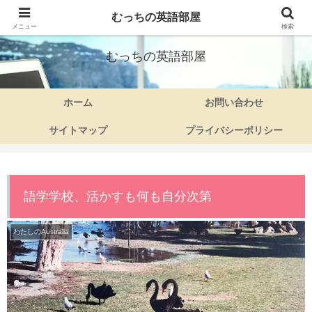
むっちの英語部屋
50代ママさんの英語旅
メニュー
検索
むっちの英語部屋
ホーム
お問い合わせ
サイトマップ
プライバシーポリシー
語学学校、活かすも何も自分次第
わたしのAustralia