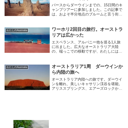
パースからダーウインまでの、15日間のキ
ャンプツアーに参加しました。この記事で
は、およそ半分地点のブルームと言う街ま
での様子を紹介します。ブルームは日本人
にゆかりのある街です。その歴史に触れる
と、日本人としての誇りを感じる事が出来
ワーホリ2回目の旅行。オーストラ
わたしのAustralia
ます。
リアは広かった
エスペランス、アルバニー他を巡る1人旅
に出ました。広大なオーストラリア大陸
の、端っこでの移動ですが、わたしには初
めての大移動でした。大自然と、人との出
会い、これだからやっぱり旅は良い！冬に
入る前の、鮮やかなオーストラリアの色彩
オーストラリア1周 ダーウインか
わたしのAustralia
を堪能しました。
ら内陸の旅へ
オーストラリア内陸への旅です。ダーウイ
ンを離れ、美しいキャサリン渓谷を堪能。
アリススプリングス、エアーズロックから
キングスキャニオンを巡ります。エアーズ
ロックは間違いなくオーストラリアの最大
のアイコンです。キングスキャニオンも素
晴らしかった。