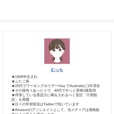
むっち
★1968年生まれ
★ふたご座
★20代でワーキングホリデーVisa でAustraliaに1年滞在
★その後色々あったりで、40代でやっと英検2級取得
★停滞している英語力に喝を入れるべく音読「只管朗
読」を再開
★日々の学習状況はTwitterで呟いています
★Amazonのアソシエイトとして、当メディアは適格販